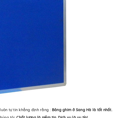
 luôn tự tin khẳng định rằng :
Bảng ghim ở Sang Hà là tốt nhất.
húng tôi.
Chất lượng là niềm tin, Dịch vụ là uy tín!