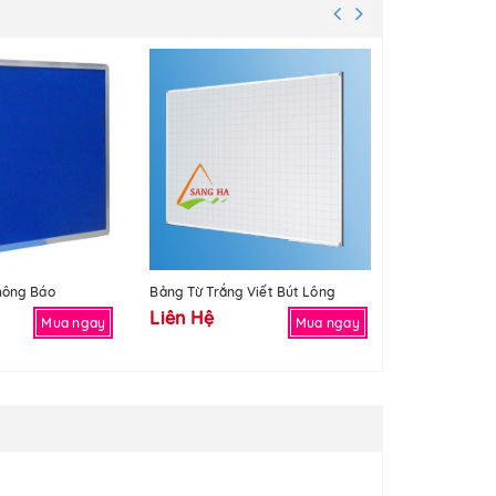
hông Báo
Bảng Từ Trắng Viết Bút Lông
Bảng Mica Tr
Liên Hệ
Liên Hệ
Mua ngay
Mua ngay