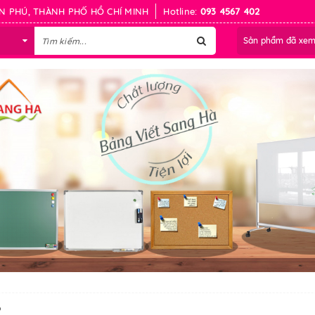
N PHÚ, THÀNH PHỐ HỒ CHÍ MINH
Hotline:
093 4567 402
Sản phẩm đã xe
o