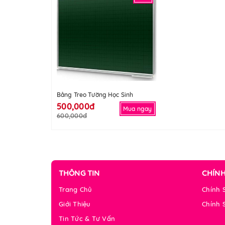
Bảng Treo Tường Học Sinh
500,000đ
Mua ngay
600,000đ
THÔNG TIN
CHÍN
Trang Chủ
Chính 
Giới Thiệu
Chính 
Tin Tức & Tư Vấn