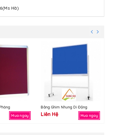
06(Ms Hà)
 Phòng
Bảng Ghim Nhung Di Động
Bảng Ghim Tr
Liên Hệ
Liên Hệ
Mua ngay
Mua ngay