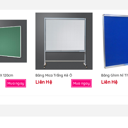
 X 120cm
Bảng Mica Trắng Kẻ Ô
Bảng Ghim Nỉ T
Liên Hệ
Liên Hệ
Mua ngay
Mua ngay