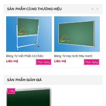
SẢN PHẨM CÙNG THƯƠNG HIỆU
Bảng Từ Viết Phấn Có Chân
Bảng Từ Học Sinh Màu Xanh
Liên Hệ
Liên Hệ
Li
Mua ngay
Mua ngay
SẢN PHẨM GIẢM GIÁ
-17%