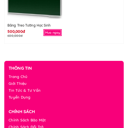
Bảng Treo Tường Học Sinh
500,000đ
Mua ngay
600,000đ
THÔNG TIN
Trang Chủ
Giới Thiệu
Tin Tức & Tư Vấn
Tuyển Dụng
CHÍNH SÁCH
Chính Sách Bảo Mật
Chính Sách Đổi Trả