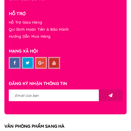
HỖ TRỢ
Hỗ Trợ Giao Hàng
Qui Định Hoàn Tiền & Bảo Hành
Hướng Dẫn Mua Hàng
MẠNG XÃ HỘI
ĐĂNG KÝ NHẬN THÔNG TIN
VĂN PHÒNG PHẨM SANG HÀ