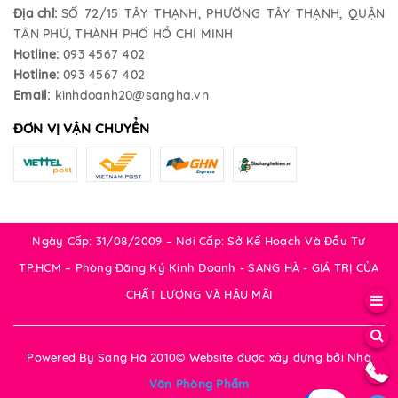
Địa chỉ:
SỐ 72/15 TÂY THẠNH, PHƯỜNG TÂY THẠNH, QUẬN
TÂN PHÚ, THÀNH PHỐ HỒ CHÍ MINH
Hotline:
093 4567 402
Hotline:
093 4567 402
Email:
kinhdoanh20@sangha.vn
ĐƠN VỊ VẬN CHUYỂN
Ngày Cấp: 31/08/2009 – Nơi Cấp: Sở Kế Hoạch Và Đầu Tư
TP.HCM – Phòng Đăng Ký Kinh Doanh - SANG HÀ - GIÁ TRỊ CỦA
CHẤT LƯỢNG VÀ HẬU MÃI
Powered By Sang Hà 2010© Website được xây dựng bởi
Nhà
Văn Phòng Phẩm