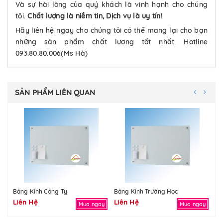
Và sự hài lòng của quý khách là vinh hạnh cho chúng
tôi.
Chất lượng là niềm tin, Dịch vụ là uy tín!
Hãy liên hệ ngay cho chúng tôi có thể mang lại cho bạn
những sản phẩm chất lượng tốt nhất. Hotline
093.80.80.006(Ms Hà)
SẢN PHẨM LIÊN QUAN
Bảng Kính Công Ty
Bảng Kính Trường Học
Bả
Liên Hệ
Liên Hệ
Li
Mua ngay
Mua ngay