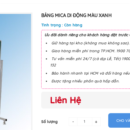
BẢNG MICA DI ĐỘNG MÀU XANH
Tình trạng : Còn hàng
Ưu đãi dành riêng cho khách hàng đặt trước 
Giữ hàng tại kho (không mua không sao).
Giao hàng miễn phí trong TP.HCM. 1900 7
Tư vấn miễn phí 24/7 (cả dịp Lễ, Tết) 190
132
Bảo hành nhanh tại HCM và đổi hàng nếu b
Được tặng nhiều phần quà hấp dẫn.
Liên Hệ
CHO VÀ
-
+
Số lượng