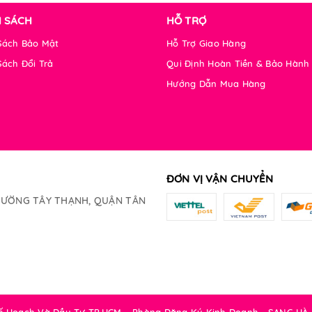
H SÁCH
HỖ TRỢ
Sách Bảo Mật
Hỗ Trợ Giao Hàng
Sách Đổi Trả
Qui Định Hoàn Tiền & Bảo Hành
Hướng Dẫn Mua Hàng
ĐƠN VỊ VẬN CHUYỂN
PHƯỜNG TÂY THẠNH, QUẬN TÂN