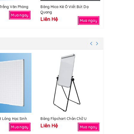
Trắng Văn Phòng
Bảng Mica Kẻ Ô Viết Bút Dạ
Bảng Mica Có 
Quang
Liên Hệ
Mua ngay
Liên Hệ
Mua ngay
t Lông Học Sinh
Bảng Flipchart Chân Chữ U
Nhôm Làm Bản
Liên Hệ
Liên Hệ
Mua ngay
Mua ngay