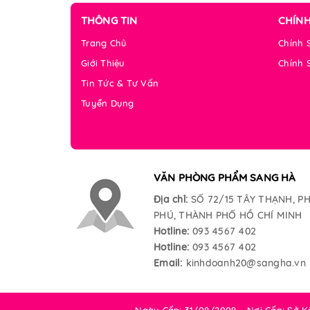
THÔNG TIN
CHÍN
Trang Chủ
Chính 
Giới Thiệu
Chính 
Tin Tức & Tư Vấn
Tuyển Dụng
VĂN PHÒNG PHẨM SANG HÀ
Địa chỉ:
SỐ 72/15 TÂY THẠNH, 
PHÚ, THÀNH PHỐ HỒ CHÍ MINH
Hotline:
093 4567 402
Hotline:
093 4567 402
Email:
kinhdoanh20@sangha.vn