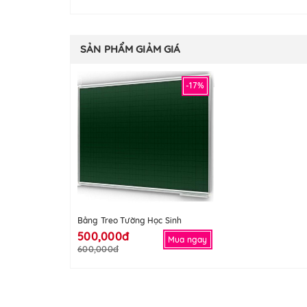
SẢN PHẨM GIẢM GIÁ
-17%
Bảng Treo Tường Học Sinh
500,000đ
Mua ngay
600,000đ