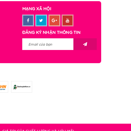
MẠNG XÃ HỘI
ĐĂNG KÝ NHẬN THÔNG TIN