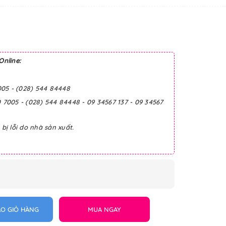
Online:
005 - (028) 544 84448
0 7005 - (028) 544 84448 - 09 34567 137 - 09 34567
ị lỗi do nhà sản xuất.
O GIỎ HÀNG
MUA NGAY