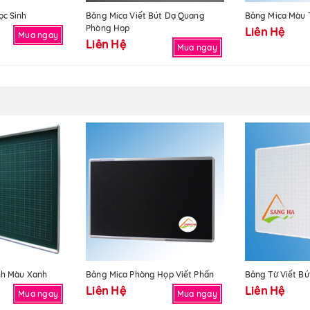
ọc Sinh
Bảng Mica Viết Bút Dạ Quang
Bảng Mica Màu 
Phòng Họp
Liên Hệ
Mua ngay
Liên Hệ
Mua ngay
nh Màu Xanh
Bảng Mica Phòng Họp Viết Phấn
Bảng Từ Viết Bú
Liên Hệ
Liên Hệ
Mua ngay
Mua ngay