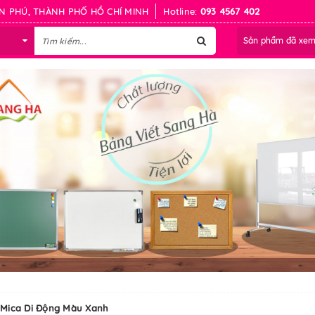
N PHÚ, THÀNH PHỐ HỒ CHÍ MINH
Hotline:
093 4567 402
Sản phẩm đã xe
Mica Di Động Màu Xanh