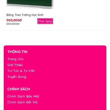
Bảng Treo Tường Học Sinh
500,000đ
Mua ngay
600,000đ
THÔNG TIN
Trang Chủ
Giới Thiệu
Tin Tức & Tư Vấn
Tuyển Dụng
CHÍNH SÁCH
Chính Sách Bảo Mật
Chính Sách Đổi Trả