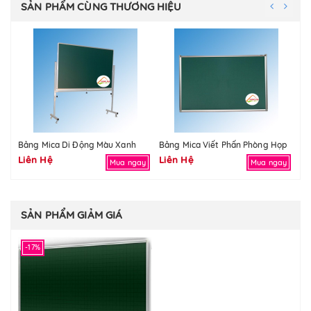
SẢN PHẨM CÙNG THƯƠNG HIỆU
Bảng Mica Di Động Màu Xanh
Bảng Mica Viết Phấn Phòng Họp
Bả
Liên Hệ
Liên Hệ
Li
Mua ngay
Mua ngay
SẢN PHẨM GIẢM GIÁ
-17%