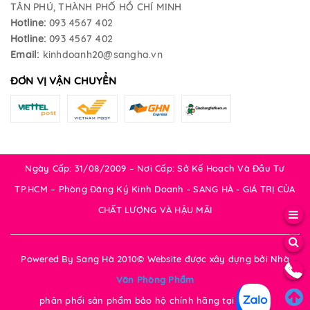
TÂN PHÚ, THÀNH PHỐ HỒ CHÍ MINH
Hotline:
093 4567 402
Hotline:
093 4567 402
Email:
kinhdoanh20@sangha.vn
ĐƠN VỊ VẬN CHUYỂN
Ngày Cấp: 31/08/2009 – Nơi Cấp: Sở Kế Hoạch Và Đầu Tư
TP.HCM – Phòng Đăng Ký Kinh Doanh - SANG HÀ - GIÁ TRỊ CỦA
CHẤT LƯỢNG VÀ HẬU MÃI
Powered By Sang Hà 2010© Website được xây dựng bởi
Nhà
Văn Phòng Phẩm
phân phối sản phẩm bảo hộ chính hãng tại Tp.HCM