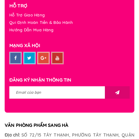
HỖ TRỢ
Hỗ Trợ Giao Hàng
Qui Định Hoàn Tiền & Bảo Hành
Hướng Dẫn Mua Hàng
MẠNG XÃ HỘI
ĐĂNG KÝ NHẬN THÔNG TIN
VĂN PHÒNG PHẨM SANG HÀ
Địa chỉ:
SỐ 72/15 TÂY THẠNH, PHƯỜNG TÂY THẠNH, QUẬN