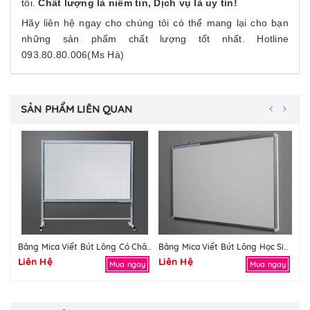
tôi.
Chất lượng là niềm tin, Dịch vụ là uy tín!
Hãy liên hệ ngay cho chúng tôi có thể mang lại cho bạn
những sản phẩm chất lượng tốt nhất. Hotline
093.80.80.006(Ms Hà)
SẢN PHẨM LIÊN QUAN
Bảng Mica Viết Bút Lông Có Chân
Bảng Mica Viết Bút Lông Học Sinh
Liên Hệ
Liên Hệ
Li
Mua ngay
Mua ngay