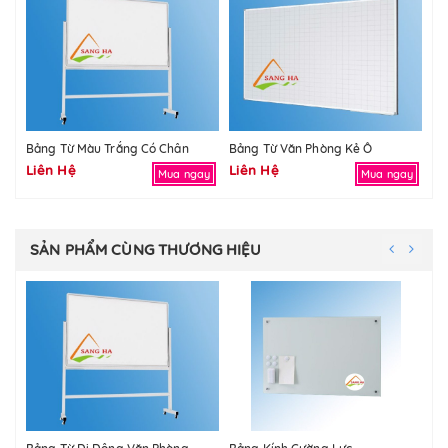
Bảng Từ Màu Trắng Có Chân
Bảng Từ Văn Phòng Kẻ Ô
Bả
Liên Hệ
Liên Hệ
Li
Mua ngay
Mua ngay
SẢN PHẨM CÙNG THƯƠNG HIỆU