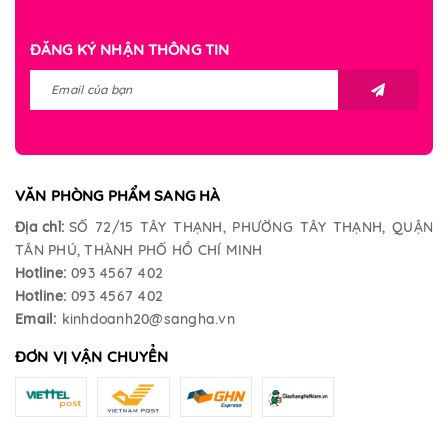
ĐĂNG KÝ NHẬN THÔNG TIN
VĂN PHÒNG PHẨM SANG HÀ
Địa chỉ:
SỐ 72/15 TÂY THẠNH, PHƯỜNG TÂY THẠNH, QUẬN
TÂN PHÚ, THÀNH PHỐ HỒ CHÍ MINH
Hotline:
093 4567 402
Hotline:
093 4567 402
Email:
kinhdoanh20@sangha.vn
ĐƠN VỊ VẬN CHUYỂN