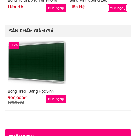
Bảng Từ Di Động Văn Phòng
Bảng Kính Cường Lực
Bả
Liên Hệ
Liên Hệ
Li
Mua ngay
Mua ngay
SẢN PHẨM GIẢM GIÁ
-17%
Bảng Treo Tường Học Sinh
500,000đ
Mua ngay
600,000đ