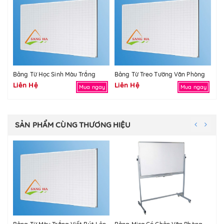
Bảng Từ Học Sinh Màu Trắng
Bảng Từ Treo Tường Văn Phòng
Bả
Liên Hệ
Liên Hệ
Li
Mua ngay
Mua ngay
SẢN PHẨM CÙNG THƯƠNG HIỆU