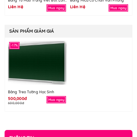
Bảng Mica Có Chân Văn Phòng
Bả
Bảng Từ Màu Trắng Viết Bút Lông
Liên Hệ
Liên Hệ
Li
Mua ngay
Mua ngay
SẢN PHẨM GIẢM GIÁ
-17%
Bảng Treo Tường Học Sinh
500,000đ
Mua ngay
600,000đ