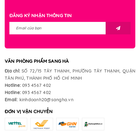
ĐĂNG KÝ NHẬN THÔNG TIN
VĂN PHÒNG PHẨM SANG HÀ
Địa chỉ:
SỐ 72/15 TÂY THẠNH, PHƯỜNG TÂY THẠNH, QUẬN
TÂN PHÚ, THÀNH PHỐ HỒ CHÍ MINH
Hotline:
093 4567 402
Hotline:
093 4567 402
Email:
kinhdoanh20@sangha.vn
ĐƠN VỊ VẬN CHUYỂN