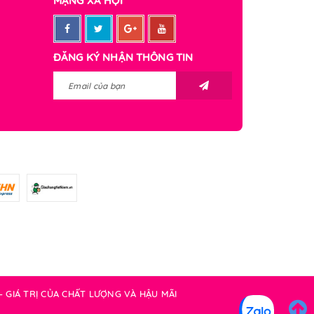
MẠNG XÃ HỘI
ĐĂNG KÝ NHẬN THÔNG TIN
 - GIÁ TRỊ CỦA CHẤT LƯỢNG VÀ HẬU MÃI