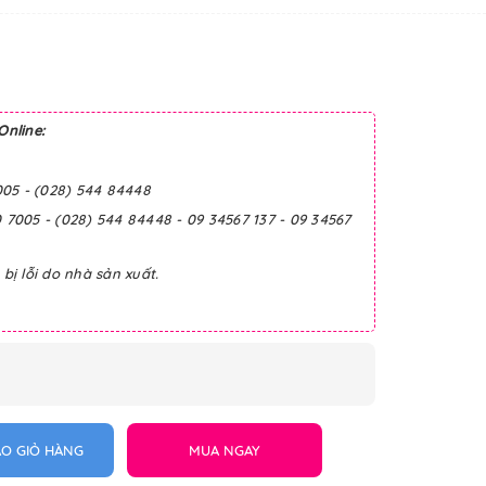
Online:
005 - (028) 544 84448
0 7005 - (028) 544 84448 - 09 34567 137 - 09 34567
ị lỗi do nhà sản xuất.
O GIỎ HÀNG
MUA NGAY