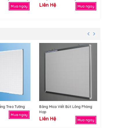
Liên Hệ
Liên Hệ
Mua ngay
Mua ngay
ắng Treo Tường
Bảng Mica Viết Bút Lông Phòng
Bảng Mica Màu
Họp
Lông
Mua ngay
Liên Hệ
Liên Hệ
Mua ngay