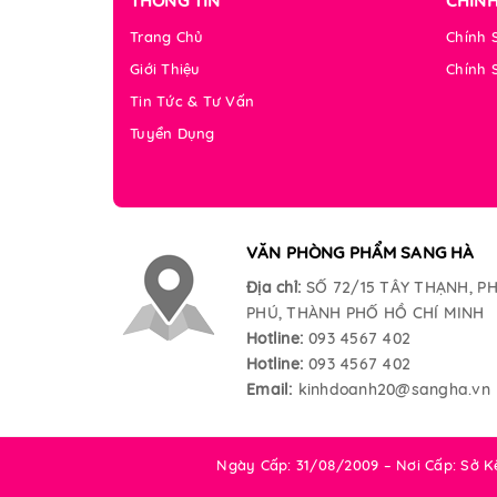
THÔNG TIN
CHÍN
Trang Chủ
Chính 
Giới Thiệu
Chính 
Tin Tức & Tư Vấn
Tuyển Dụng
VĂN PHÒNG PHẨM SANG HÀ
Địa chỉ:
SỐ 72/15 TÂY THẠNH, 
PHÚ, THÀNH PHỐ HỒ CHÍ MINH
Hotline:
093 4567 402
Hotline:
093 4567 402
Email:
kinhdoanh20@sangha.vn
Ngày Cấp: 31/08/2009 – Nơi Cấp: Sở 