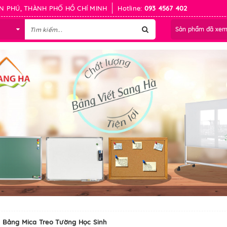
N PHÚ, THÀNH PHỐ HỒ CHÍ MINH
Hotline:
093 4567 402
Sản phẩm đã xe
Bảng Mica Treo Tường Học Sinh