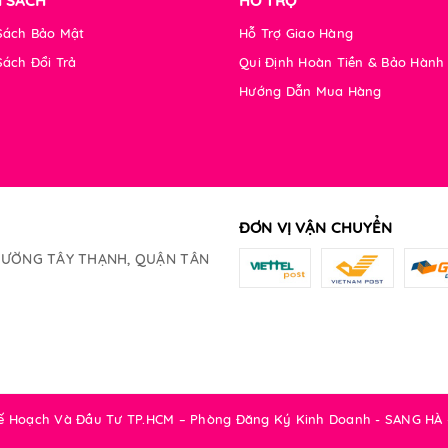
H SÁCH
HỖ TRỢ
Sách Bảo Mật
Hỗ Trợ Giao Hàng
Sách Đổi Trả
Qui Định Hoàn Tiền & Bảo Hành
Hướng Dẫn Mua Hàng
ĐƠN VỊ VẬN CHUYỂN
PHƯỜNG TÂY THẠNH, QUẬN TÂN
Kế Hoạch Và Đầu Tư TP.HCM – Phòng Đăng Ký Kinh Doanh - SANG HÀ