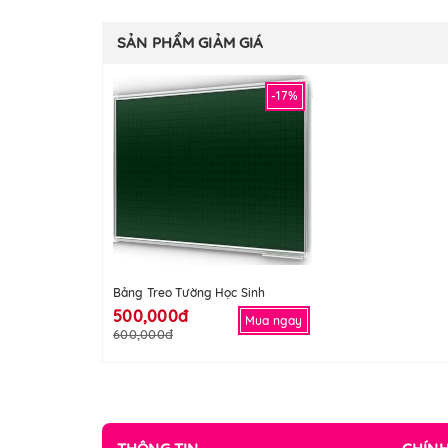
SẢN PHẨM GIẢM GIÁ
-17%
Bảng Treo Tường Học Sinh
500,000đ
Mua ngay
600,000đ