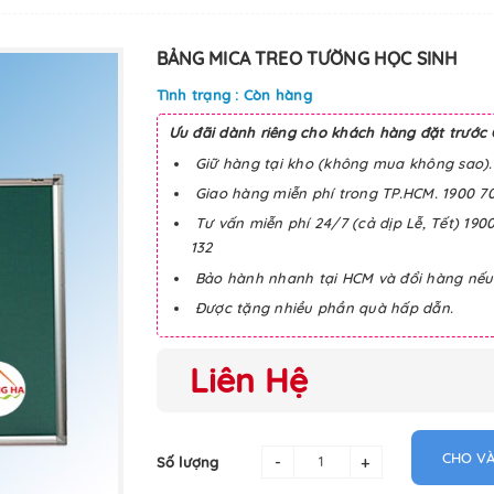
BẢNG MICA TREO TƯỜNG HỌC SINH
Tình trạng : Còn hàng
Ưu đãi dành riêng cho khách hàng đặt trước 
Giữ hàng tại kho (không mua không sao).
Giao hàng miễn phí trong TP.HCM. 1900 7
Tư vấn miễn phí 24/7 (cả dịp Lễ, Tết) 190
132
Bảo hành nhanh tại HCM và đổi hàng nếu b
Được tặng nhiều phần quà hấp dẫn.
Liên Hệ
CHO VÀ
-
+
Số lượng