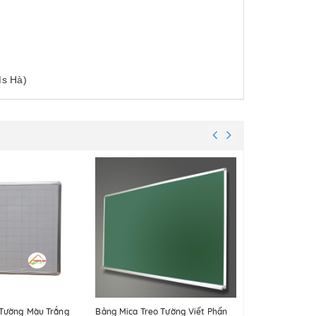
Ms Hà)
 Tường Màu Trắng
Bảng Mica Treo Tường Viết Phấn
Bảng Mica Tr