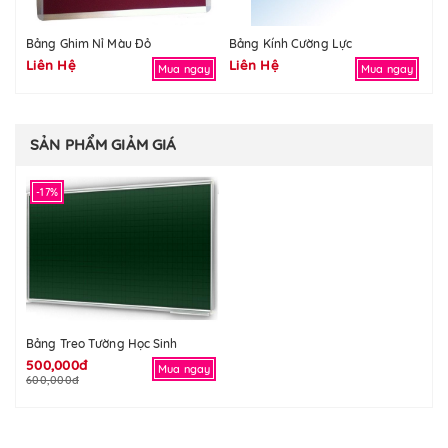
Bảng Ghim Nỉ Màu Đỏ
Bảng Kính Cường Lực
Bả
Liên Hệ
Liên Hệ
Li
Mua ngay
Mua ngay
SẢN PHẨM GIẢM GIÁ
-17%
Bảng Treo Tường Học Sinh
500,000đ
Mua ngay
600,000đ