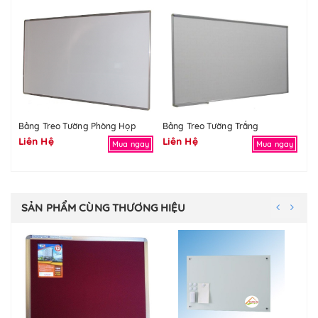
Bảng Treo Tường Phòng Họp
Bảng Treo Tường Trắng
Bả
Liên Hệ
Liên Hệ
Li
Mua ngay
Mua ngay
SẢN PHẨM CÙNG THƯƠNG HIỆU