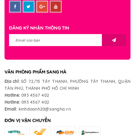
ĐĂNG KÝ NHẬN THÔNG TIN
VĂN PHÒNG PHẨM SANG HÀ
Địa chỉ:
SỐ 72/15 TÂY THẠNH, PHƯỜNG TÂY THẠNH, QUẬN
TÂN PHÚ, THÀNH PHỐ HỒ CHÍ MINH
Hotline:
093 4567 402
Hotline:
093 4567 402
Email:
kinhdoanh20@sangha.vn
ĐƠN VỊ VẬN CHUYỂN