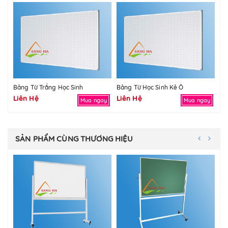
Bảng Từ Trắng Học Sinh
Bảng Từ Học Sinh Kẻ Ô
Bả
Liên Hệ
Liên Hệ
Li
Mua ngay
Mua ngay
SẢN PHẨM CÙNG THƯƠNG HIỆU