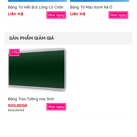
Bảng Từ Viết Bút Lông Có Chân
Bảng Từ Màu Xanh Kẻ Ô
Bả
Liên Hệ
Liên Hệ
Li
Mua ngay
Mua ngay
SẢN PHẨM GIẢM GIÁ
-17%
Bảng Treo Tường Học Sinh
500,000đ
Mua ngay
600,000đ