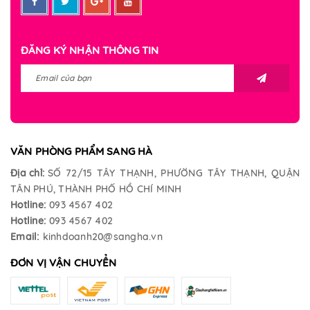
ĐĂNG KÝ NHẬN THÔNG TIN
VĂN PHÒNG PHẨM SANG HÀ
Địa chỉ:
SỐ 72/15 TÂY THẠNH, PHƯỜNG TÂY THẠNH, QUẬN
TÂN PHÚ, THÀNH PHỐ HỒ CHÍ MINH
Hotline:
093 4567 402
Hotline:
093 4567 402
Email:
kinhdoanh20@sangha.vn
ĐƠN VỊ VẬN CHUYỂN