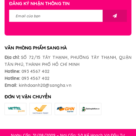
ĐĂNG KÝ NHẬN THÔNG TIN
VĂN PHÒNG PHẨM SANG HÀ
Địa chỉ:
SỐ 72/15 TÂY THẠNH, PHƯỜNG TÂY THẠNH, QUẬN
TÂN PHÚ, THÀNH PHỐ HỒ CHÍ MINH
Hotline:
093 4567 402
Hotline:
093 4567 402
Email:
kinhdoanh20@sangha.vn
ĐƠN VỊ VẬN CHUYỂN
Ngày Cấp: 31/08/2009 – Nơi Cấp: Sở Kế Hoạch Và Đầu Tư