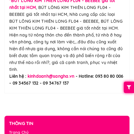
"BÚT LÔNG KIM THIÊN LONG FL04 - BEEBEE giá tốt
nhất tại HCM
, BÚT LÔNG KIM THIÊN LONG FL04 -
BEEBEE giá tốt nhất tại HCM, Nhà cung cấp các loại
BÚT LÔNG KIM THIÊN LONG FL04 - BEEBEE, BÚT LÔNG
KIM THIÊN LONG FL04 - BEEBEE giá tốt nhất tại HCM.
Hiện nay từ nông thôn cho đến thành phố, từ nhà ở hay
văn phòng, công ty nơi làm việc,…đâu đâu cũng xuất
hiện đồ nhựa gia dụng, không cần nói chúng ta cũng đủ
biết được tầm quan trọng và độ phổ biến rộng rãi của
như thế nào rồi nhỉ?, giá cả cạnh tranh, phục vụ nhiệt
tình.
Liên hệ :
kinhdoanh@sangha.vn
- Hotline: 093 80 80 006
- 09 34567 132 - 09 34767 137
THÔNG TIN
Trang Chủ