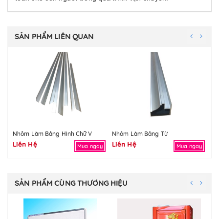
SẢN PHẨM LIÊN QUAN
Nhôm Làm Bảng Hình Chữ V
Nhôm Làm Bảng Từ
Vả
Liên Hệ
Liên Hệ
Li
Mua ngay
Mua ngay
SẢN PHẨM CÙNG THƯƠNG HIỆU