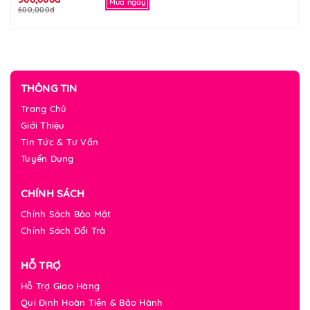
Mua ngay
600,000đ
THÔNG TIN
Trang Chủ
Giới Thiệu
Tin Tức & Tư Vấn
Tuyển Dụng
CHÍNH SÁCH
Chính Sách Bảo Mật
Chính Sách Đổi Trả
HỖ TRỢ
Hỗ Trợ Giao Hàng
Qui Định Hoàn Tiền & Bảo Hành