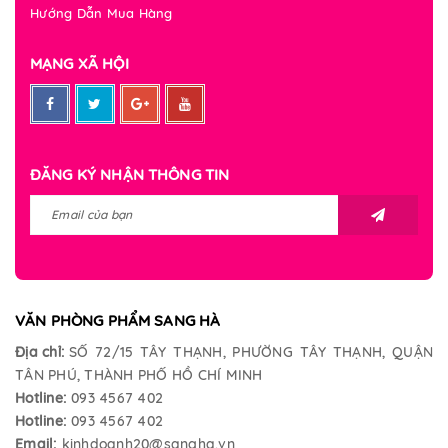
Hướng Dẫn Mua Hàng
MẠNG XÃ HỘI
ĐĂNG KÝ NHẬN THÔNG TIN
VĂN PHÒNG PHẨM SANG HÀ
Địa chỉ:
SỐ 72/15 TÂY THẠNH, PHƯỜNG TÂY THẠNH, QUẬN
TÂN PHÚ, THÀNH PHỐ HỒ CHÍ MINH
Hotline:
093 4567 402
Hotline:
093 4567 402
Email:
kinhdoanh20@sangha.vn