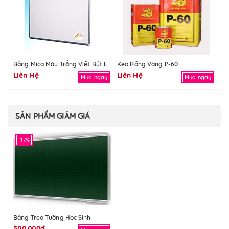
Keo Rồng Vàng P-60
Bả
Bảng Mica Màu Trắng Viết Bút Lông
Liên Hệ
Liên Hệ
Li
Mua ngay
Mua ngay
SẢN PHẨM GIẢM GIÁ
-17%
Bảng Treo Tường Học Sinh
500,000đ