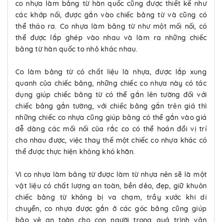
co nhựa làm bảng từ hàn quốc cũng được thiết kế như
các khớp nối, được gắn vào chiếc bảng từ và cũng có
thể tháo ra. Co nhựa làm bảng từ như một mối nối, có
thể được lắp ghép vào nhau và làm ra những chiếc
bảng từ hàn quốc to nhỏ khác nhau.
Co làm bảng từ có chất liệu là nhựa, được lắp xung
quanh của chiếc bảng, những chiếc co nhựa này có tác
dụng giúp chiếc bảng từ có thể gắn lên tường đối với
chiếc bảng gắn tường, với chiếc bảng gắn trên giá thì
những chiếc co nhựa cũng giúp bảng có thể gắn vào giá
dễ dàng các mối nối của rắc co có thể hoán đổi vị trí
cho nhau được, việc thay thế một chiếc co nhựa khác có
thể được thực hiện không khó khăn.
Vì co nhựa làm bảng từ được làm từ nhựa nên sẽ là một
vật liệu có chất lượng an toàn, bền dẻo, đẹp, giữ khuôn
chiếc bảng từ không bị va chạm, trầy xước khi di
chuyển, co nhựa được gắn ở các góc bảng cũng giúp
bảo vệ an toàn cho con người trong quá trình vận