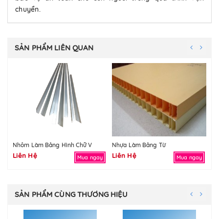
chuyển.
SẢN PHẨM LIÊN QUAN
Nhôm Làm Bảng Hình Chữ V
Nhựa Làm Bảng Từ
Co
Liên Hệ
Liên Hệ
Li
Mua ngay
Mua ngay
SẢN PHẨM CÙNG THƯƠNG HIỆU