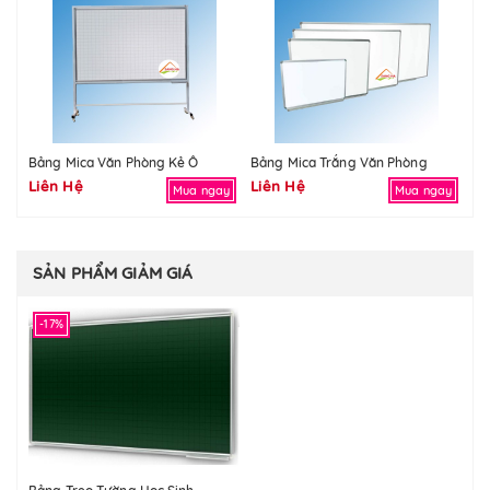
Bảng Mica Văn Phòng Kẻ Ô
Bảng Mica Trắng Văn Phòng
Liên Hệ
Liên Hệ
Li
Mua ngay
Mua ngay
SẢN PHẨM GIẢM GIÁ
-17%