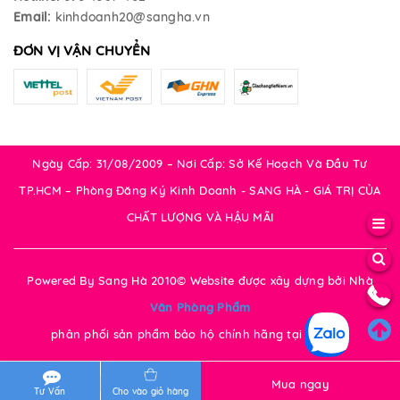
Email:
kinhdoanh20@sangha.vn
ĐƠN VỊ VẬN CHUYỂN
Ngày Cấp: 31/08/2009 – Nơi Cấp: Sở Kế Hoạch Và Đầu Tư
TP.HCM – Phòng Đăng Ký Kinh Doanh - SANG HÀ - GIÁ TRỊ CỦA
CHẤT LƯỢNG VÀ HẬU MÃI
Powered By Sang Hà 2010© Website được xây dựng bởi
Nhà
Văn Phòng Phẩm
phân phối sản phẩm bảo hộ chính hãng tại Tp.HCM
Mua ngay
Tư Vấn
Cho vào giỏ hàng