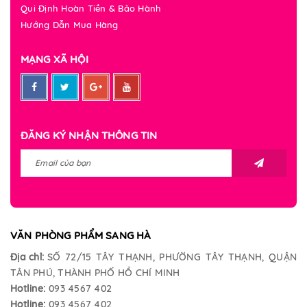
Qui Định Hoàn Tiền & Bảo Hành
Hướng Dẫn Mua Hàng
MẠNG XÃ HỘI
ĐĂNG KÝ NHẬN THÔNG TIN
VĂN PHÒNG PHẨM SANG HÀ
Địa chỉ:
SỐ 72/15 TÂY THẠNH, PHƯỜNG TÂY THẠNH, QUẬN
TÂN PHÚ, THÀNH PHỐ HỒ CHÍ MINH
Hotline:
093 4567 402
Hotline:
093 4567 402