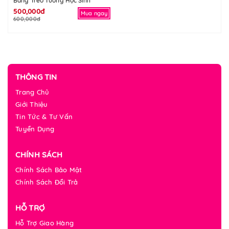
Bảng Treo Tường Học Sinh
500,000đ
Mua ngay
600,000đ
THÔNG TIN
Trang Chủ
Giới Thiệu
Tin Tức & Tư Vấn
Tuyển Dụng
CHÍNH SÁCH
Chính Sách Bảo Mật
Chính Sách Đổi Trả
HỖ TRỢ
Hỗ Trợ Giao Hàng