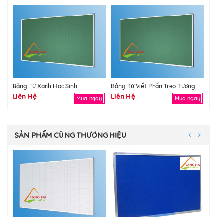
Bảng Từ Xanh Học Sinh
Bảng Từ Viết Phấn Treo Tường
Bả
Liên Hệ
Liên Hệ
Li
Mua ngay
Mua ngay
SẢN PHẨM CÙNG THƯƠNG HIỆU