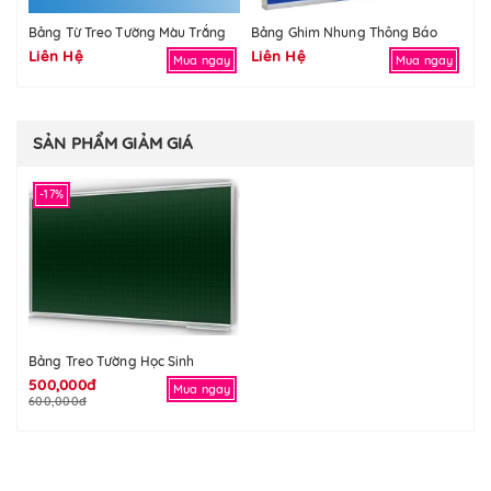
Bảng Từ Treo Tường Màu Trắng
Bảng Ghim Nhung Thông Báo
Bả
Liên Hệ
Liên Hệ
Li
Mua ngay
Mua ngay
SẢN PHẨM GIẢM GIÁ
-17%
Bảng Treo Tường Học Sinh
500,000đ
Mua ngay
600,000đ