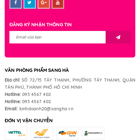
ĐĂNG KÝ NHẬN THÔNG TIN
VĂN PHÒNG PHẨM SANG HÀ
Địa chỉ:
SỐ 72/15 TÂY THẠNH, PHƯỜNG TÂY THẠNH, QUẬN
TÂN PHÚ, THÀNH PHỐ HỒ CHÍ MINH
Hotline:
093 4567 402
Hotline:
093 4567 402
Email:
kinhdoanh20@sangha.vn
ĐƠN VỊ VẬN CHUYỂN